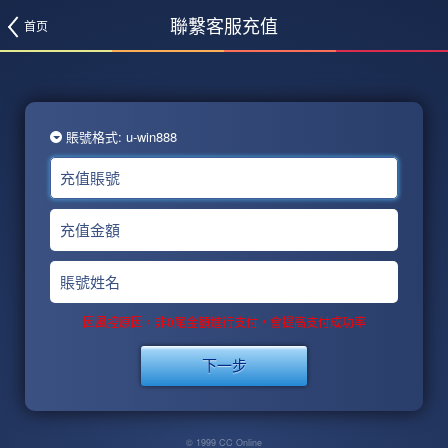
聯繫客服充值
首页
賬號格式: u-win888
充值賬號
充值金額
賬號姓名
因風控原因，非0尾金額進行支付，會提高支付成功率
© 1999 CC Online