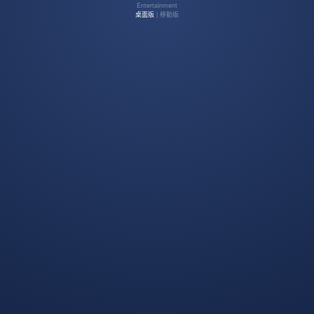
Entertainment
桌面版
| 移動版